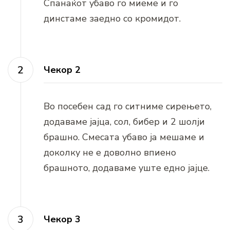
Спанаќот убаво го миеме и го
динстаме заедно со кромидот.
Чекор 2
Во посебен сад го ситниме сирењето,
додаваме јајца, сол, бибер и 2 шолји
брашно. Смесата убаво ја мешаме и
доколку не е доволно впиено
брашното, додаваме уште едно јајце.
Чекор 3