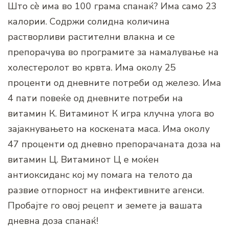
Што сè има во 100 грама спанаќ? Има само 23
калории. Содржи солидна количина
растворливи растителни влакна и се
препорачува во програмите за намалување на
холестеролот во крвта. Има околу 25
проценти од дневните потреби од железо. Има
4 пати повеќе од дневните потреби на
витамин К. Витаминот К игра клучна улога во
зајакнувањето на коскената маса. Има околу
47 проценти од дневно препорачаната доза на
витамин Ц. Витаминот Ц е моќен
антиоксиданс кој му помага на телото да
развие отпорност на инфективните агенси.
Пробајте го овој рецепт и земете ја вашата
дневна доза спанаќ!