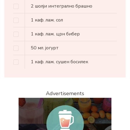
2
шолји
интегрално брашно
1
каф. лаж.
сол
1
каф. лаж.
црн бибер
50
мл.
јогурт
1
каф. лаж.
сушен босилек
Advertisements