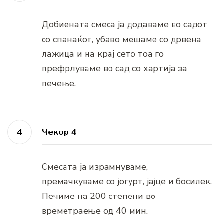
Добиената смеса ја додаваме во садот
со спанаќот, убаво мешаме со дрвена
лажица и на крај сето тоа го
префрлуваме во сад со хартија за
печење.
Чекор 4
Смесата ја израмнуваме,
премачкуваме со јогурт, јајце и босилек.
Печиме на 200 степени во
времетраење од 40 мин.