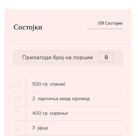
0
/9 Состојки
Состојки
Прилагоди број на порции
500
гр.
спанаќ
2
парчиња млад кромид
400
гр.
сирење
3
јајца