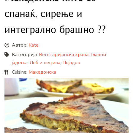
спанаќ, сирење и
интегрално брашно ??
Автор:
Kate
Категорија:
Вегетаријанска храна
,
Главни
јадења
,
Леб и пецива
,
Појадок
Cuisine:
Македонска