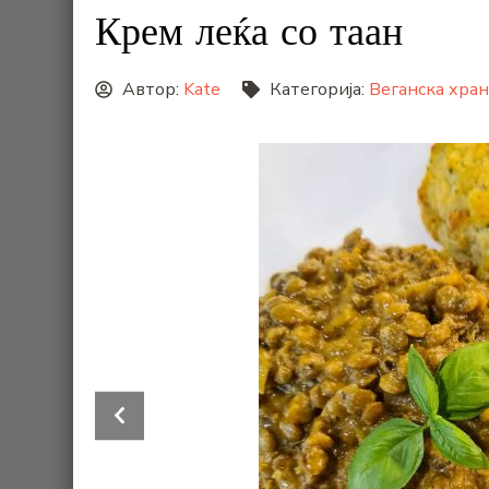
Крем леќа со таан
Автор:
Kate
Категорија:
Веганска хран