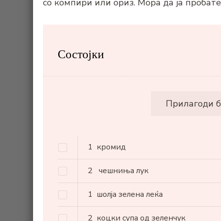
со компири или ориз. Мора да ја пробате
Состојки
Прилагоди б
1
кромид
2
чешниња лук
1
шолја зелена леќа
2
коцки супа од зеленчук