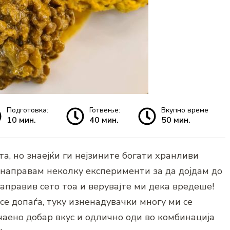
Подготовка:
Готвење:
Вкупно време
10 мин.
40 мин.
50 мин.
а, но знаејќи ги нејзините богати хранливи
 направам неколку експерименти за да дојдам до
направив сето тоа и верувајте ми дека вредеше!
се допаѓа, туку изненадувачки многу ми се
чаено добар вкус и одлично оди во комбинација