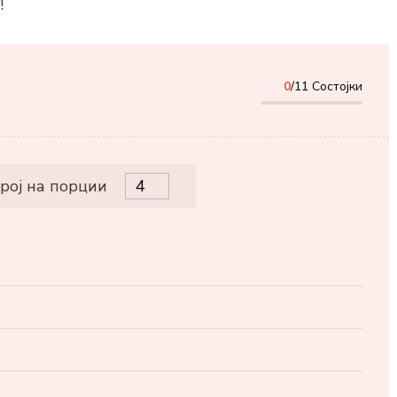
!
0
/11 Состојки
рој на порции