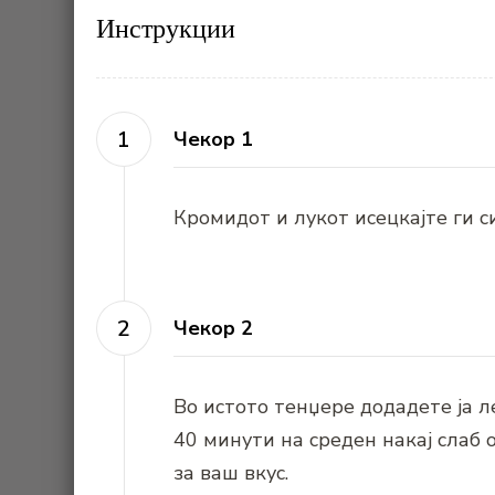
Инструкции
Чекор 1
Кромидот и лукот исецкајте ги с
Чекор 2
Во истото тенџере додадете ја ле
40 минути на среден накај слаб 
за ваш вкус.