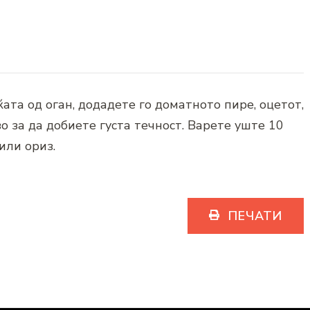
ќата од оган, додадете го доматното пире, оцетот,
о за да добиете густа течност. Варете уште 10
или ориз.
ПЕЧАТИ