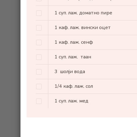
1
суп. лаж.
доматно пире
1
каф. лаж.
вински оцет
1
каф. лаж.
сенф
1
суп. лаж.
таан
3
шолји вода
1/4
каф. лаж.
сол
1
суп. лаж.
мед