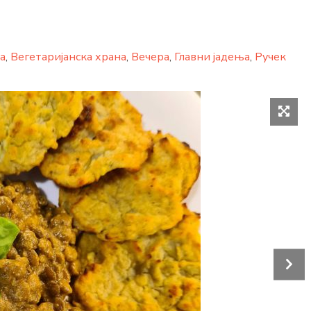
а
,
Вегетаријанска храна
,
Вечера
,
Главни јадења
,
Ручек