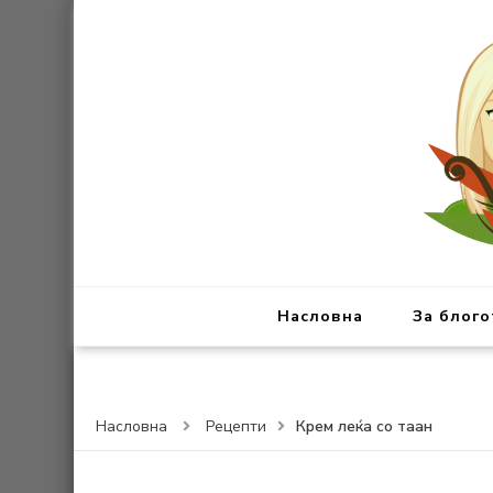
Насловна
За блого
Крем леќа со таан
Насловна
Рецепти