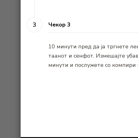
Чекор 3
10 минути пред да ја тргнете ле
таанот и сенфот. Измешајте убав
минути и послужете со компири 