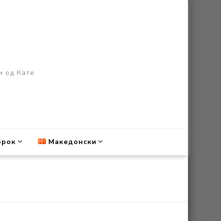
и од Кате
брок
Македонски
English