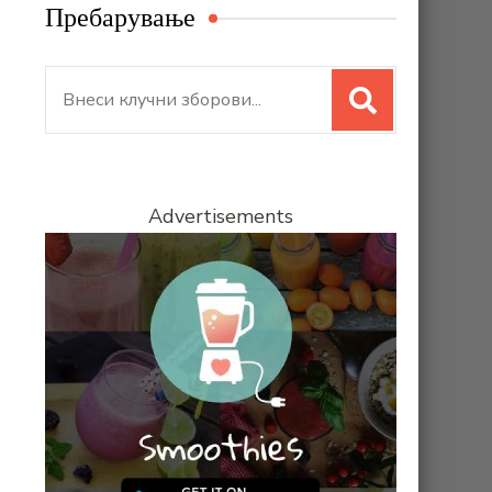
Пребарување
Search
for:
Advertisements