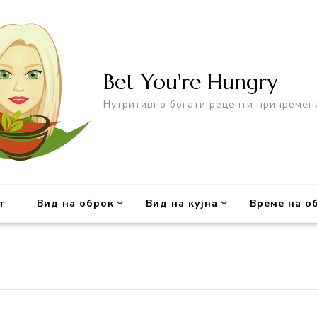
Bet You're Hungry
Нутритивно богати рецепти припремен
т
Вид на оброк
Вид на кујна
Време на о