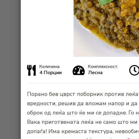
Количина
Комплексност:
4 Порции
Лесна
Порано бев цврст поборник против леќат
вредности, решив да вложам напор и да
оброк од леќа што ќе ми се допадне. Го 
Вака приготвената леќа не само што ми 
допаѓа! Има кремаста текстура, невооби