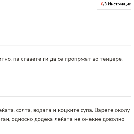
0
/3 Инструкции
итно, па ставете ги да се пропржат во тенџере.
ќата, солта, водата и коцките супа. Варете околу
оган, односно додека леќата не омекне доволно