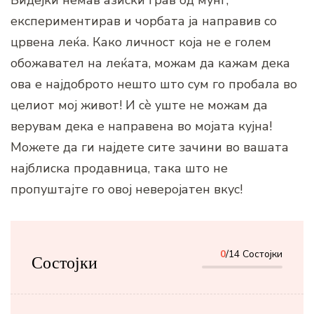
Бидејќи немав азиски грав од мунг,
експериментирав и чорбата ја направив со
црвена леќа. Како личност која не е голем
обожавател на леќата, можам да кажам дека
ова е најдоброто нешто што сум го пробала во
целиот мој живот! И сè уште не можам да
верувам дека е направена во мојата кујна!
Можете да ги најдете сите зачини во вашата
најблиска продавница, така што не
пропуштајте го овој неверојатен вкус!
0
/14 Состојки
Состојки