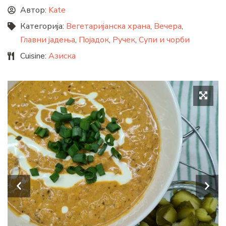
Автор:
Kate
Категорија:
Вегетаријанска храна
,
Вечера
,
Главни јадења
,
Појадок
,
Ручек
,
Супи и чорби
Cuisine:
Азиска