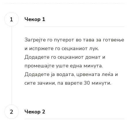
Чекор 1
Загрејте го путерот во тава за готвење
и испржете го сецканиот лук.
Додадете го сецканиот домат и
промешајте уште една минута.
Додадете ја водата, црвената леќа и
сите зачини, па варете 30 минути.
Чекор 2