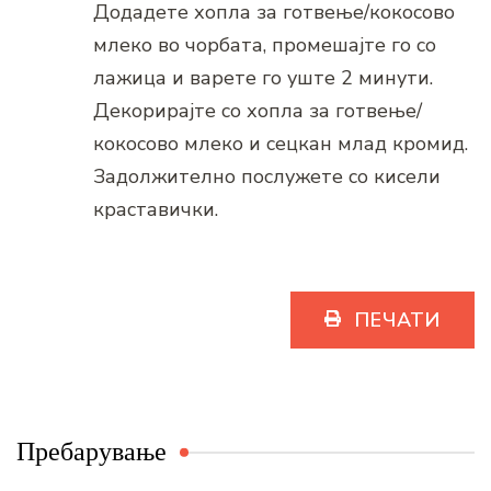
Додадете хопла за готвење/кокосово
млеко во чорбата, промешајте го со
лажица и варете го уште 2 минути.
Декорирајте со хопла за готвење/
кокосово млеко и сецкан млад кромид.
Задолжително послужете со кисели
краставички.
ПЕЧАТИ
Пребарување