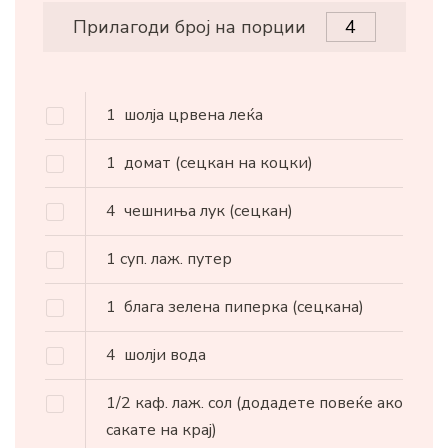
Прилагоди број на порции
1
шолја црвена леќа
1
домат
(сецкан на коцки)
4
чешниња лук
(сецкан)
1
суп. лаж.
путер
1
блага зелена пиперка
(сецкана)
4
шолји вода
1/2
каф. лаж.
сол
(додадете повеќе ако
сакате на крај)