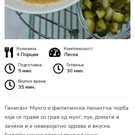
Количина
Комплексност:
4 Порции
Лесна
Подготовка:
Готвење:
5 мин.
30 мин.
Вкупно време
35 мин.
Гинисанг Мунго е филипинска пикантна чорба
која се прави со грав од мунг, лук, домати и
зачини и е неверојатно здрава и вкусна.