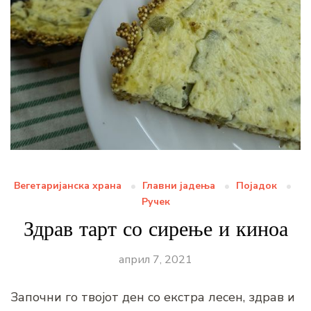
Вегетаријанска храна
Главни јадења
Појадок
Ручек
Здрав тарт со сирење и киноа
април 7, 2021
Започни го твојот ден со екстра лесен, здрав и