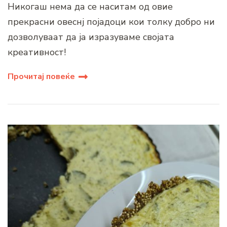
Никогаш нема да се наситам од овие
прекрасни овеснј појадоци кои толку добро ни
дозволуваат да ја изразуваме својата
креативност!
Прочитај повеќе