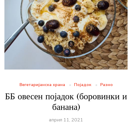
Вегетаријанска храна
Појадок
Разно
ББ овесен појадок (боровинки и
банана)
април 11, 2021