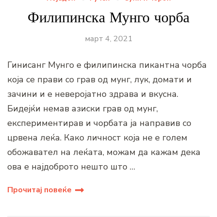
Филипинска Мунго чорба
март 4, 2021
Гинисанг Мунго е филипинска пикантна чорба
која се прави со грав од мунг, лук, домати и
зачини и е неверојатно здрава и вкусна.
Бидејќи немав азиски грав од мунг,
експериментирав и чорбата ја направив со
црвена леќа. Како личност која не е голем
обожавател на леќата, можам да кажам дека
ова е најдоброто нешто што …
Прочитај повеќе