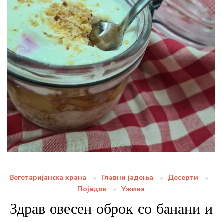
Вегетаријанска храна
Главни јадења
Десерти
Појадок
Ужина
Здрав овесен оброк со банани и