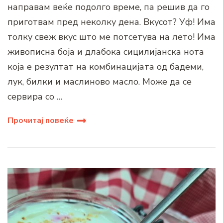
направам веќе подолго време, па решив да го
приготвам пред неколку дена. Вкусот? Уф! Има
толку свеж вкус што ме потсетува на лето! Има
живописна боја и длабока сицилијанска нота
која е резултат на комбинацијата од бадеми,
лук, билки и маслиново масло. Може да се
сервира со …
Прочитај повеќе