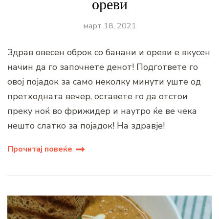
ореви
март 18, 2021
Здрав овесен оброк со банани и ореви е вкусен
начин да го започнете денот! Подгответе го
овој појадок за само неколку минути уште од
претходната вечер, оставете го да отстои
преку ноќ во фрижидер и наутро ќе ве чека
нешто слатко за појадок! На здравје!
Прочитај повеќе