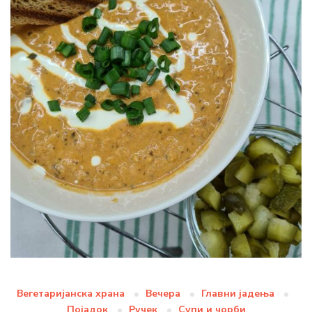
Вегетаријанска храна
Вечера
Главни јадења
Појадок
Ручек
Супи и чорби