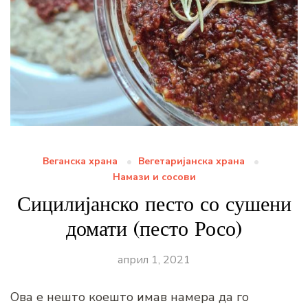
Веганска храна
Вегетаријанска храна
Намази и сосови
Сицилијанско песто со сушени
домати (песто Росо)
април 1, 2021
Ова е нешто коешто имав намера да го