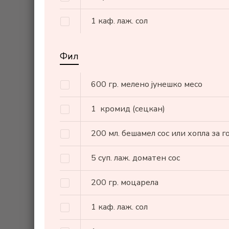
1
каф. лаж.
сол
Фил
600
гр.
мелено јунешко месо
1
кромид
(сецкан)
200
мл.
бешамел сос или хопла за 
5
суп. лаж.
доматен сос
200
гр.
моцарела
1
каф. лаж.
сол