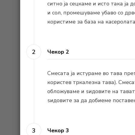
ситно ја сецкаме и исто така ја
и сол, промешуваме убаво со дрв
користиме за база на касеролата
Чекор 2
Смесата ја истураме во тава пре
користев тркалезна тава). Смеса
обложуваме и ѕидовите на тавата
ѕидовите за да добиеме поставен
Чекор 3