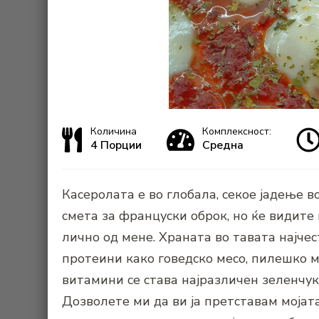
Количина
Комплексност:
4 Порции
Средна
Касеролата е во глобала, секое јадење во
смета за француски оброк, но ќе видите
лично од мене. Храната во тавата најчес
протеини како говедско месо, пилешко м
витамини се става најразличен зеленчук
Дозволете ми да ви ја претставам мојат