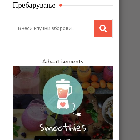
Пребарување
Search
for:
Advertisements