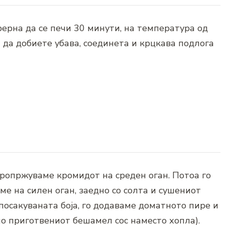
 рерна да се печи 30 минути, на температура од
 да добиете убава, соединета и крцкава подлога
 пропржуваме кромидот на среден оган. Потоа го
е на силен оган, заедно со солта и сушениот
посакуваната боја, го додаваме доматното пире и
о приготвениот бешамел сос наместо хопла).