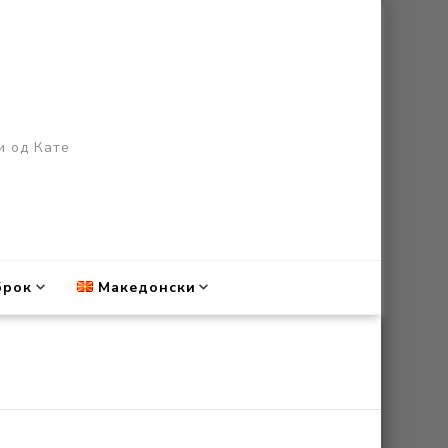
и од Кате
брок
Македонски
English