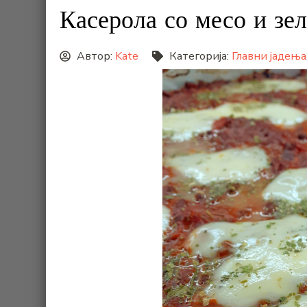
Касерола со месо и зел
Автор:
Kate
Категорија:
Главни јадења