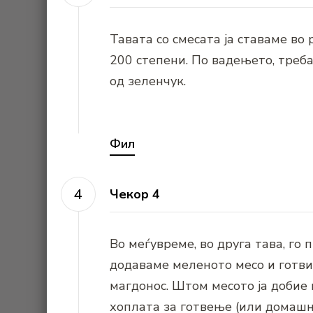
Тавата со смесата ја ставаме во
200 степени. По вадењето, треба
од зеленчук.
Фил
Чекор 4
Во меѓувреме, во друга тава, го
додаваме меленото месо и готвим
магдонос. Штом месото ја добие 
хоплата за готвење (или домашн