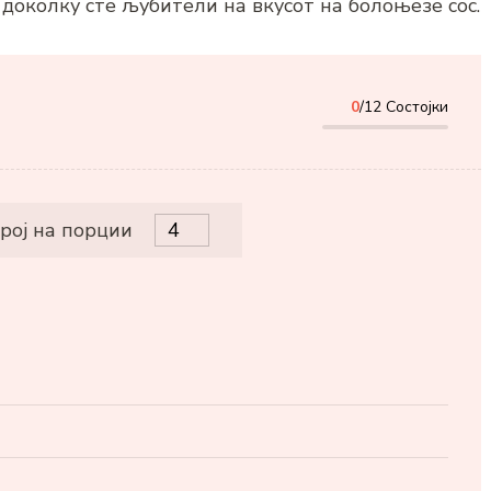
о доколку сте љубители на вкусот на болоњезе сос.
0
/12 Состојки
рој на порции