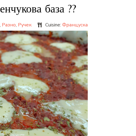
енчукова база ??
,
Разно
,
Ручек
Cuisine:
Француска