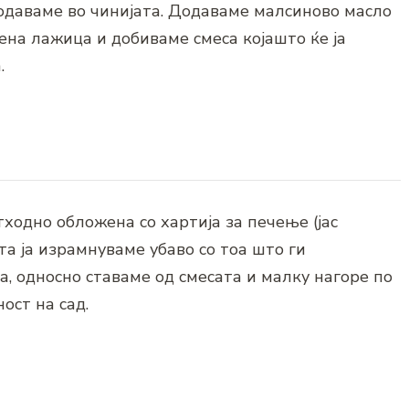
 додаваме во чинијата. Додаваме малсиново масло
ена лажица и добиваме смеса којашто ќе ја
.
тходно обложена со хартија за печење (јас
та ја израмнуваме убаво со тоа што ги
, односно ставаме од смесата и малку нагоре по
ост на сад.