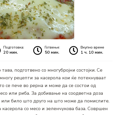
Подготовка:
Готвење:
Вкупно време
20 мин.
50 мин.
1 ч. 10 мин.
 тава, подготвено со многубројни состојки. Се
 многу рецепти за касерола кои ќе потекнуваат
то се пече во рерна и може да се состои од
есо или риба. За добивање на соодветна доза
 или било што друго на што може да помислите.
а касерола со месо и зеленчукова база. Совршен