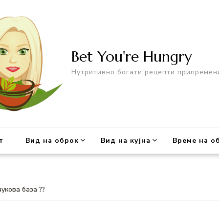
Bet You're Hungry
Нутритивно богати рецепти припремен
т
Вид на оброк
Вид на кујна
Време на о
укова база ??